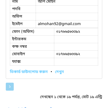
নাম
আল মোহন
পদবি
অফিস
ইমেইল
almohan92
@gmail.com
ফোন (অফিস)
০১৭৬৬৫৬৩৩৯২
ইন্টারকম
কক্ষ নম্বর
মোবাইল
০১৭৬৬৫৬৩৩৯২
ফ্যাক্স
ভিকার্ড ডাউনলোড করুন
•
দেখুন
১
দেখছেন ১ থেকে ১৯ পর্যন্ত, মোট ১৯ এন্ট্রি