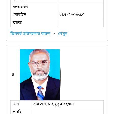
কক্ষ নম্বর
মোবাইল
০১৭১৭৯৩৩৯৮৭
ফ্যাক্স
ভিকার্ড ডাউনলোড করুন
•
দেখুন
৪
নাম
এস.এম. মাহাবুবুর রহমান
পদবি