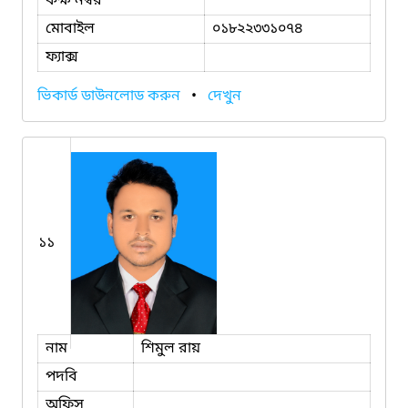
কক্ষ নম্বর
মোবাইল
০১৮২২৩৩১০৭৪
ফ্যাক্স
ভিকার্ড ডাউনলোড করুন
•
দেখুন
১১
নাম
শিমুল রায়
পদবি
অফিস