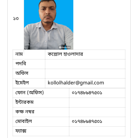
১৩
নাম
কল্লোল হাওলাদার
পদবি
অফিস
ইমেইল
kollolhalder
@gmail.com
ফোন (অফিস)
০১৭৪৮৯৪৭৫৩১
ইন্টারকম
কক্ষ নম্বর
মোবাইল
০১৭৪৮৯৪৭৫৩১
ফ্যাক্স