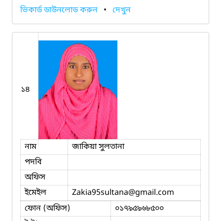
ভিকার্ড ডাউনলোড করুন
•
দেখুন
১৪
নাম
জাকিয়া সুলতানা
পদবি
অফিস
ইমেইল
Zakia95sultana
@gmail.com
ফোন (অফিস)
০১৭৯৫৯৬৮৫০০