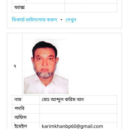
ফ্যাক্স
ভিকার্ড ডাউনলোড করুন
•
দেখুন
৭
নাম
মোঃ আব্দুল করিম খান
পদবি
অফিস
ইমেইল
karimkhanbp60
@gmail.com