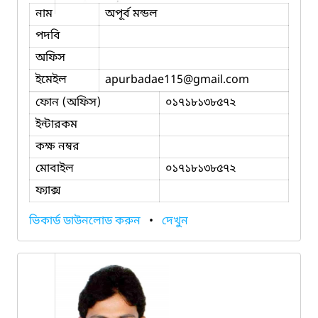
নাম
অপূর্ব মন্ডল
পদবি
অফিস
ইমেইল
apurbadae115
@gmail.com
ফোন (অফিস)
০১৭১৮১৩৮৫৭২
ইন্টারকম
কক্ষ নম্বর
মোবাইল
০১৭১৮১৩৮৫৭২
ফ্যাক্স
ভিকার্ড ডাউনলোড করুন
•
দেখুন