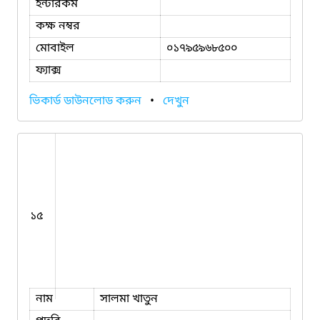
ইন্টারকম
কক্ষ নম্বর
মোবাইল
০১৭৯৫৯৬৮৫০০
ফ্যাক্স
ভিকার্ড ডাউনলোড করুন
•
দেখুন
১৫
নাম
সালমা খাতুন