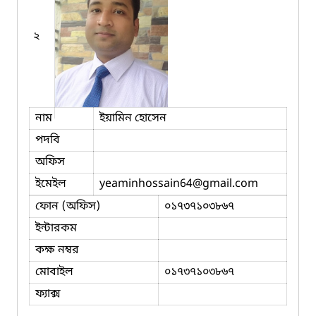
২
নাম
ইয়ামিন হোসেন
পদবি
অফিস
ইমেইল
yeaminhossain64
@gmail.com
ফোন (অফিস)
০১৭৩৭১০৩৮৬৭
ইন্টারকম
কক্ষ নম্বর
মোবাইল
০১৭৩৭১০৩৮৬৭
ফ্যাক্স