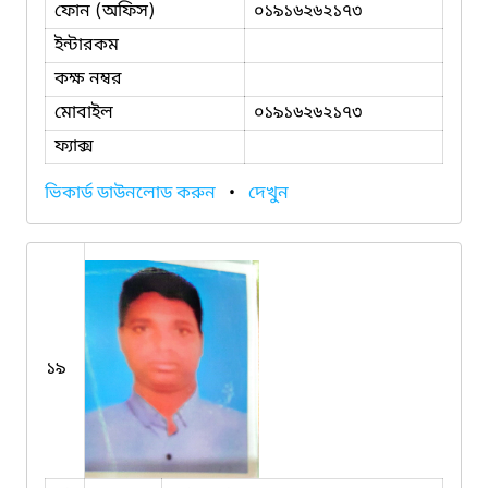
ফোন (অফিস)
০১৯১৬২৬২১৭৩
ইন্টারকম
কক্ষ নম্বর
মোবাইল
০১৯১৬২৬২১৭৩
ফ্যাক্স
ভিকার্ড ডাউনলোড করুন
•
দেখুন
১৯