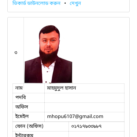
ভিকার্ড ডাউনলোড করুন
•
দেখুন
৩
নাম
মাহমুদুল হাসান
পদবি
অফিস
ইমেইল
mhopu6107
@gmail.com
ফোন (অফিস)
০১৭১৭৯৩৩৯৮৭
ইন্টারকম