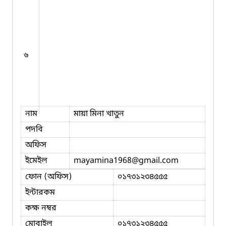
৬
নাম
মায়া মিনা খাতুন
পদবি
অফিস
ইমেইল
mayamina1968
@gmail.com
ফোন (অফিস)
০১৭৩১২৩৪৫৫৫
ইন্টারকম
কক্ষ নম্বর
মোবাইল
০১৭৩১২৩৪৫৫৫