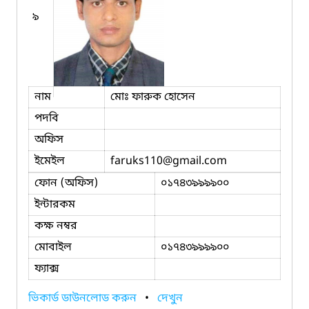
৯
নাম
মোঃ ফারুক হোসেন
পদবি
অফিস
ইমেইল
faruks110
@gmail.com
ফোন (অফিস)
০১৭৪৩৯৯৯৯০০
ইন্টারকম
কক্ষ নম্বর
মোবাইল
০১৭৪৩৯৯৯৯০০
ফ্যাক্স
ভিকার্ড ডাউনলোড করুন
•
দেখুন