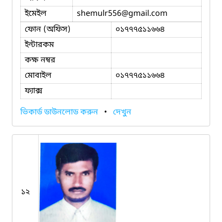
ইমেইল
shemulr556
@gmail.com
ফোন (অফিস)
০১৭৭৭৫১১৬৬৪
ইন্টারকম
কক্ষ নম্বর
মোবাইল
০১৭৭৭৫১১৬৬৪
ফ্যাক্স
ভিকার্ড ডাউনলোড করুন
•
দেখুন
১২