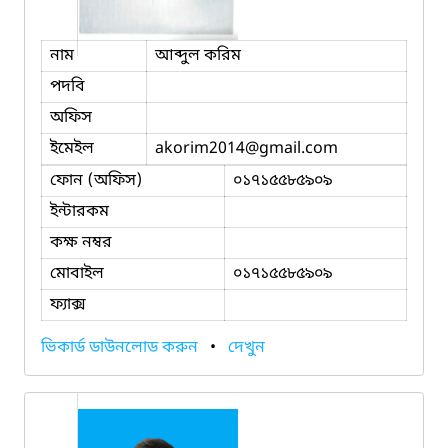
নাম
আব্দুল করিম
পদবি
অফিস
ইমেইল
akorim2014
@gmail.com
ফোন (অফিস)
০১৭১৫৫৮৫৯০৯
ইন্টারকম
কক্ষ নম্বর
মোবাইল
০১৭১৫৫৮৫৯০৯
ফ্যাক্স
ভিকার্ড ডাউনলোড করুন
•
দেখুন