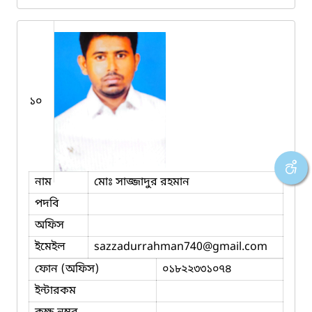
১০
নাম
মোঃ সাজ্জাদুর রহমান
পদবি
অফিস
ইমেইল
sazzadurrahman740
@gmail.com
ফোন (অফিস)
০১৮২২৩৩১০৭৪
ইন্টারকম