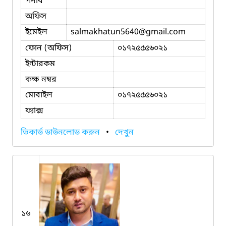
পদবি
অফিস
ইমেইল
salmakhatun5640
@gmail.com
ফোন (অফিস)
০১৭২৫৫৫৬০২১
ইন্টারকম
কক্ষ নম্বর
মোবাইল
০১৭২৫৫৫৬০২১
ফ্যাক্স
ভিকার্ড ডাউনলোড করুন
•
দেখুন
১৬