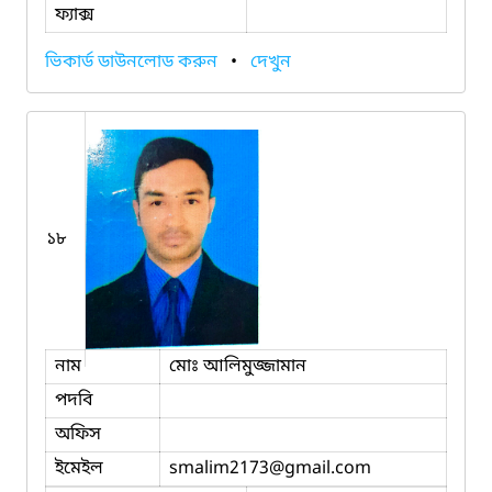
ফ্যাক্স
ভিকার্ড ডাউনলোড করুন
•
দেখুন
১৮
নাম
মোঃ আলিমুজ্জামান
পদবি
অফিস
ইমেইল
smalim2173
@gmail.com