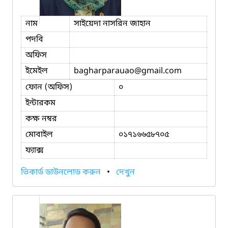
নাম
সাইয়েদা নাসরিন জাহান
পদবি
অফিস
ইমেইল
bagharparauao
@gmail.com
ফোন (অফিস)
০
ইন্টারকম
কক্ষ নম্বর
মোবাইল
০১৭১৬৬৫৮৭০৫
ফ্যাক্স
ভিকার্ড ডাউনলোড করুন
•
দেখুন