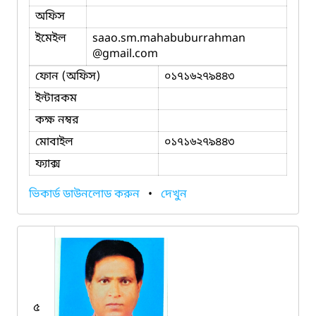
অফিস
ইমেইল
saao.sm.mahabuburrahman
@gmail.com
ফোন (অফিস)
০১৭১৬২৭৯৪৪৩
ইন্টারকম
কক্ষ নম্বর
মোবাইল
০১৭১৬২৭৯৪৪৩
ফ্যাক্স
ভিকার্ড ডাউনলোড করুন
•
দেখুন
৫