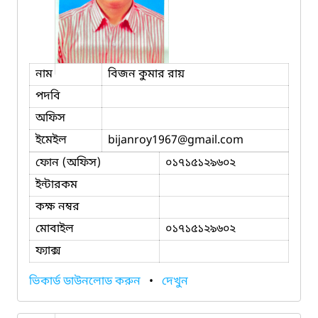
নাম
বিজন কুমার রায়
পদবি
অফিস
ইমেইল
bijanroy1967
@gmail.com
ফোন (অফিস)
০১৭১৫১২৯৬০২
ইন্টারকম
কক্ষ নম্বর
মোবাইল
০১৭১৫১২৯৬০২
ফ্যাক্স
ভিকার্ড ডাউনলোড করুন
•
দেখুন