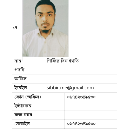
১৭
নাম
শিব্বির বিন ইখতি
পদবি
অফিস
ইমেইল
sibbir.me
@gmail.com
ফোন (অফিস)
০১৭৪২৬৪৯৫৩০
ইন্টারকম
কক্ষ নম্বর
মোবাইল
০১৭৪২৬৪৯৫৩০