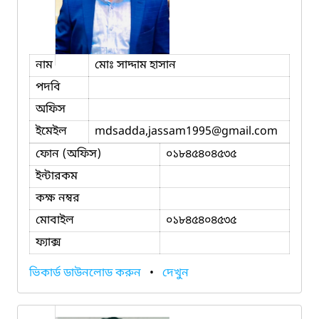
নাম
মোঃ সাদ্দাম হাসান
পদবি
অফিস
ইমেইল
mdsadda,jassam1995
@gmail.com
ফোন (অফিস)
০১৮৪৫৪০৪৫৩৫
ইন্টারকম
কক্ষ নম্বর
মোবাইল
০১৮৪৫৪০৪৫৩৫
ফ্যাক্স
ভিকার্ড ডাউনলোড করুন
•
দেখুন