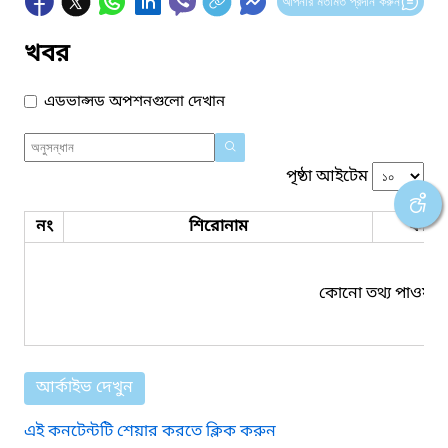
আপনার মতামত প্রদান করুন
খবর
এডভান্সড অপশনগুলো দেখান
পৃষ্ঠা আইটেম
নং
শিরোনাম
ফাইল
কোনো তথ্য পাওয়া য
আর্কাইভ দেখুন
এই কনটেন্টটি শেয়ার করতে ক্লিক করুন